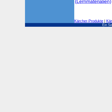
Kärcher-Produkte
|
Kär
Ein Se