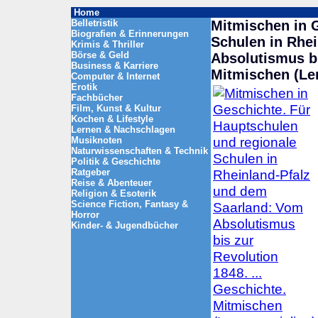
Home
Belletristik
Mitmischen in 
Biografien & Erinnerungen
Schulen in Rhe
Krimis & Thriller
Börse & Geld
Absolutismus bi
Business & Karriere
Mitmischen (Ler
Computer & Internet
Erotik
Fachbücher
Film, Kunst & Kultur
Kochen & Lifestyle
Lernen & Nachschlagen
Musiknoten
Naturwissenschaften & Technik
Politik & Geschichte
Ratgeber
Reise & Abenteuer
Religion & Esoterik
Science Fiction, Fantasy &
Horror
Kinder- & Jugendbücher