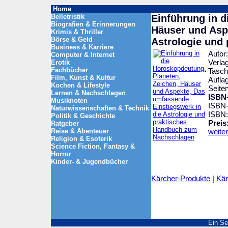
Home
Belletristik
Einführung in d
Biografien & Erinnerungen
Häuser und Asp
Krimis & Thriller
Börse & Geld
Astrologie und
Business & Karriere
Autor
Computer & Internet
Verla
Erotik
Fachbücher
Tasc
Film, Kunst & Kultur
Auflag
Kochen & Lifestyle
Seite
Lernen & Nachschlagen
ISBN-
Musiknoten
ISBN-
Naturwissenschaften & Technik
ISBN
Politik & Geschichte
Preis
Ratgeber
Reise & Abenteuer
weiter
Religion & Esoterik
Science Fiction, Fantasy &
Horror
Kinder- & Jugendbücher
Kärcher-Produkte
|
Kär
Ein Se