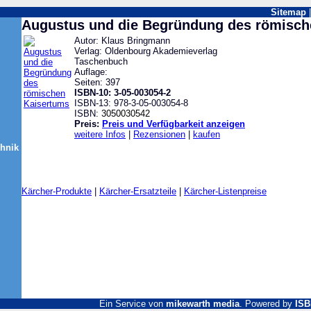
Sitemap
Augustus und die Begründung des römisch
Autor: Klaus Bringmann
Verlag: Oldenbourg Akademieverlag
Taschenbuch
Auflage:
Seiten: 397
ISBN-10: 3-05-003054-2
ISBN-13: 978-3-05-003054-8
ISBN:
3050030542
Preis:
Preis und Verfügbarkeit anzeigen
weitere Infos
|
Rezensionen
|
kaufen
chnik
Kärcher-Produkte
|
Kärcher-Ersatzteile
|
Kärcher-Listenpreise
Ein Service von
mikewarth media
. Powered by
ISB