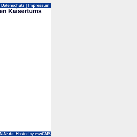
|
Datenschutz
|
Impressum
en Kaisertums
N-Nr.de
. Hosted by
mwCMS