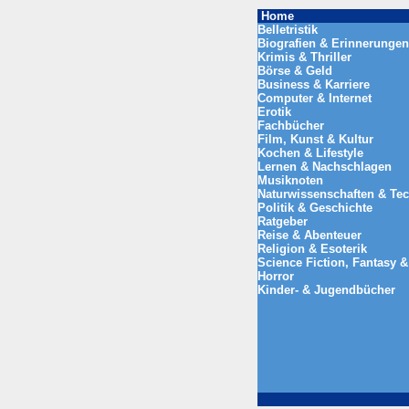
Home
Belletristik
Biografien & Erinnerungen
Krimis & Thriller
Börse & Geld
Business & Karriere
Computer & Internet
Erotik
Fachbücher
Film, Kunst & Kultur
Kochen & Lifestyle
Lernen & Nachschlagen
Musiknoten
Naturwissenschaften & Te
Politik & Geschichte
Ratgeber
Reise & Abenteuer
Religion & Esoterik
Science Fiction, Fantasy &
Horror
Kinder- & Jugendbücher