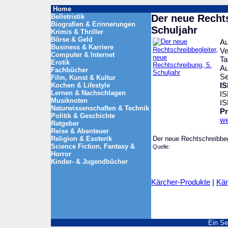
Home
Belletristik
Der neue Rechts
Biografien & Erinnerungen
Schuljahr
Krimis & Thriller
Börse & Geld
Au
Business & Karriere
Ve
Computer & Internet
Ta
Erotik
Au
Fachbücher
Se
Film, Kunst & Kultur
IS
Kochen & Lifestyle
Lernen & Nachschlagen
IS
Musiknoten
I
Naturwissenschaften & Technik
Pr
Politik & Geschichte
we
Ratgeber
Reise & Abenteuer
Religion & Esoterik
Der neue Rechtschreibbegl
Science Fiction, Fantasy &
Quelle:
Horror
Kinder- & Jugendbücher
Kärcher-Produkte
|
Kär
Ein Se