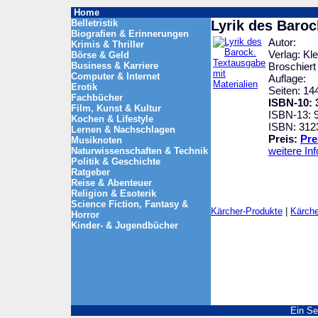
Home
Belletristik
Lyrik des Baroc
Biografien & Erinnerungen
Autor:
Krimis & Thriller
Verlag: Kle
Börse & Geld
Business & Karriere
Broschiert
Computer & Internet
Auflage:
Erotik
Seiten: 14
Fachbücher
ISBN-10: 
Film, Kunst & Kultur
ISBN-13: 
Kochen & Lifestyle
ISBN:
312
Lernen & Nachschlagen
Preis:
Pre
Musiknoten
weitere In
Naturwissenschaften & Technik
Politik & Geschichte
Ratgeber
Reise & Abenteuer
Religion & Esoterik
Science Fiction, Fantasy &
Kärcher-Produkte
|
Kärche
Horror
Kinder- & Jugendbücher
Ein Se