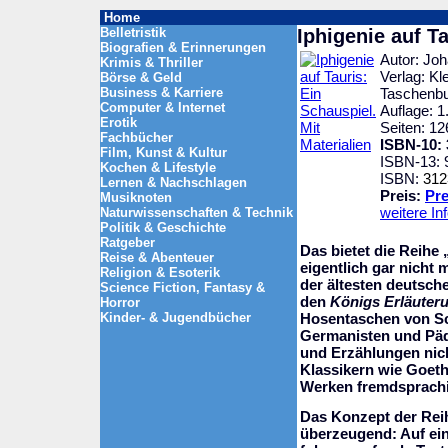
Home
Belletristik
Iphigenie auf Ta
Biografien & Erinnerungen
Autor: Jo
Krimis & Thriller
Verlag: Kle
Börse & Geld
Business & Karriere
Taschenb
Computer & Internet
Auflage: 1.
Erotik
Seiten: 12
Fachbücher
ISBN-10: 
Film, Kunst & Kultur
ISBN-13: 
Kochen & Lifestyle
ISBN:
312
Lernen & Nachschlagen
Preis:
Pre
Musiknoten
weitere In
Naturwissenschaften & Technik
Politik & Geschichte
Ratgeber
Das bietet die Reihe
Reise & Abenteuer
eigentlich gar nicht
Religion & Esoterik
der ältesten deutsche
Science Fiction, Fantasy &
den
Königs Erläuter
Horror
Kinder- & Jugendbücher
Hosentaschen von Sc
Germanisten und Päd
und Erzählungen nich
Klassikern wie Goeth
Werken fremdsprachi
Das Konzept der Reih
überzeugend: Auf ein