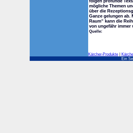
folgen profunde Text
mögliche Themen und 
über die Rezeptions
Ganze gelungen ab. M
Raum“ kann die Reihe
von ungefähr immer 
Quelle:
Kärcher-Produkte
|
Kärche
Ein Se