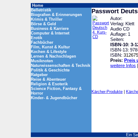
Home
Belletristik
Passwort Deuts
Biografien & Erinnerungen
Autor:
Krimis & Thriller
Verlag: Klett
Börse & Geld
Business & Karriere
Audio CD
Computer & Internet
Auflage: 1
Erotik
Seiten:
Fachbücher
ISBN-10: 3-1
Film, Kunst & Kultur
ISBN-13: 978
Kochen & Lifestyle
ISBN:
31267
Lernen & Nachschlagen
Preis:
Preis 
Musiknoten
weitere Infos
Naturwissenschaften & Technik
Politik & Geschichte
Ratgeber
Reise & Abenteuer
Religion & Esoterik
Science Fiction, Fantasy &
Kärcher-Produkte
|
Kärche
Horror
Kinder- & Jugendbücher
Ein Se