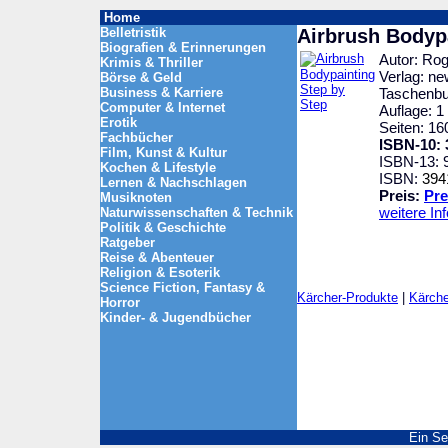
Home
Belletristik
Airbrush Bodyp
Biografien & Erinnerungen
Autor: Rog
Krimis & Thriller
Verlag: ne
Börse & Geld
Business & Karriere
Taschenb
Computer & Internet
Auflage: 1
Erotik
Seiten: 16
Fachbücher
ISBN-10: 
Film, Kunst & Kultur
ISBN-13: 
Kochen & Lifestyle
ISBN:
394
Lernen & Nachschlagen
Preis:
Pre
Musiknoten
weitere In
Naturwissenschaften & Technik
Politik & Geschichte
Ratgeber
Reise & Abenteuer
Religion & Esoterik
Science Fiction, Fantasy &
Kärcher-Produkte
|
Kärche
Horror
Kinder- & Jugendbücher
Ein Se